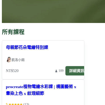
所有課程
母親節花朵電繪特別課
凱洛小姐
NT$520
詳細資訊
109
procreate植物電繪水彩課 | 構圖藝術 x
暈染上色 x 紋理細節
5
(
13
)